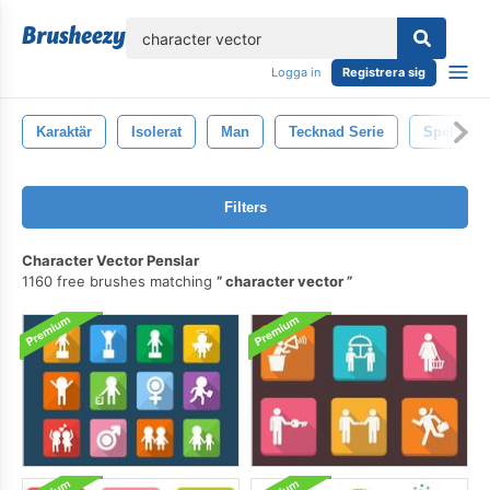
lose
Logga in
Registrera sig
Karaktär
Isolerat
Man
Tecknad Serie
Spel
Filters
Character Vector Penslar
1160 free brushes matching
character vector