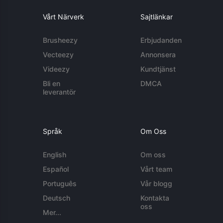
Vårt Närverk
Sajtlänkar
Brusheezy
Erbjudanden
Vecteezy
Annonsera
Videezy
Kundtjänst
Bli en
DMCA
leverantör
Språk
Om Oss
English
Om oss
Español
Vårt team
Português
Vår blogg
Deutsch
Kontakta
oss
Mer...