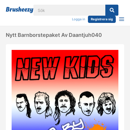
Logga in
Registrera sig
Nytt Barnborstepaket Av Daantjuh040