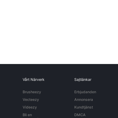
Vårt Närverk
Sajtlänkar
Brusheezy
Erbjudanden
Vecteezy
Annonsera
Videezy
Kundtjänst
Bli en
DMCA