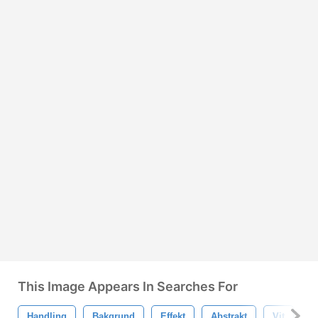
This Image Appears In Searches For
Handling
Bakgrund
Effekt
Abstrakt
Vit
D