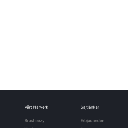
Vårt Närverk
Sajtlänkar
Brusheezy
Erbjudanden