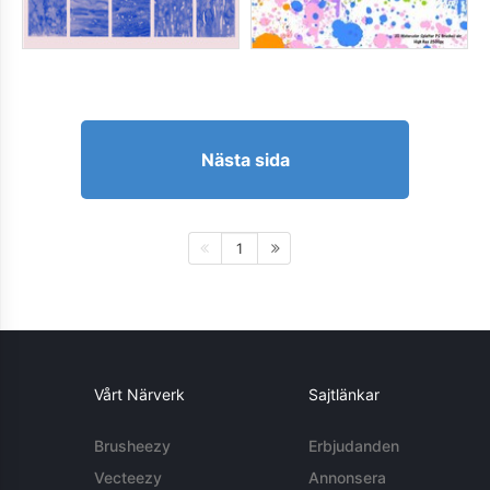
Nästa sida
1
Vårt Närverk
Sajtlänkar
Brusheezy
Erbjudanden
Vecteezy
Annonsera