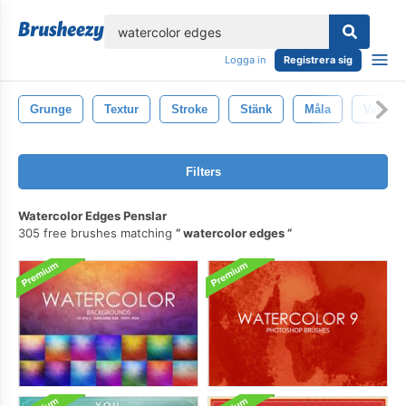
lose
Logga in
Registrera sig
Grunge
Textur
Stroke
Stänk
Måla
Vattenf
Filters
Watercolor Edges Penslar
305 free brushes matching
watercolor edges