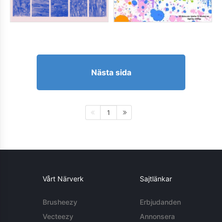
Nästa sida
1
Vårt Närverk
Sajtlänkar
Brusheezy
Erbjudanden
Vecteezy
Annonsera