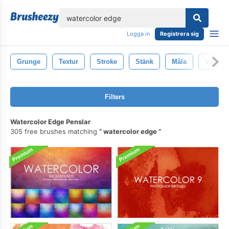
lose
Logga in
Registrera sig
Grunge
Textur
Stroke
Stänk
Måla
Vattenf
Filters
Watercolor Edge Penslar
305 free brushes matching
watercolor edge