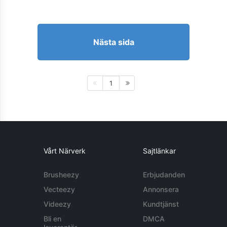
Nästa sida
1
Vårt Närverk
Sajtlänkar
Brusheezy
Erbjudanden
Vecteezy
Annonsera
Videezy
Kundtjänst
Bli en
DMCA