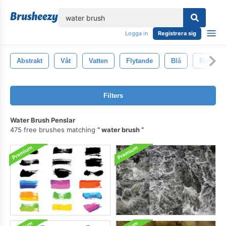
lose
Logga in
Registrera sig
Abstrakt
Våt
Vatten
Flytande
Blå
Bakgrun
Filters
Water Brush Penslar
475 free brushes matching
water brush