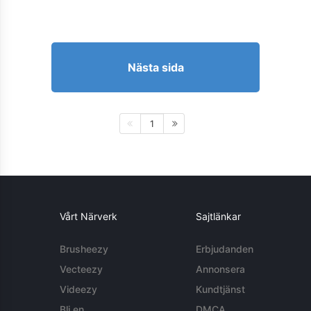
Nästa sida
1
Vårt Närverk
Sajtlänkar
Brusheezy
Erbjudanden
Vecteezy
Annonsera
Videezy
Kundtjänst
Bli en
DMCA