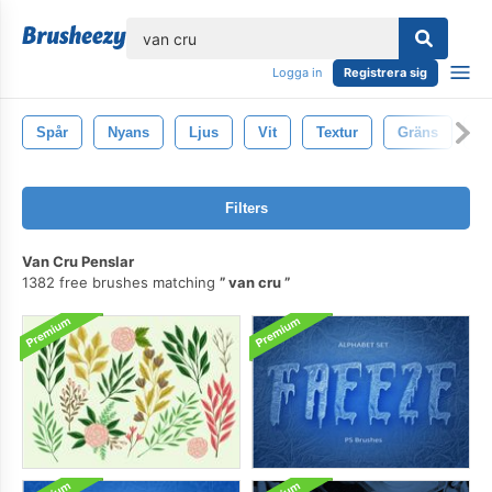
lose
Logga in
Registrera sig
Spår
Nyans
Ljus
Vit
Textur
Gräns
D
Filters
Van Cru Penslar
1382 free brushes matching
van cru