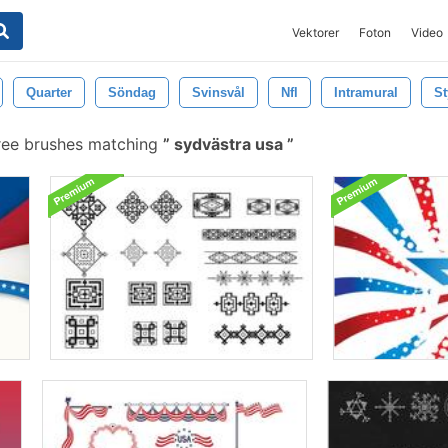
Vektorer
Foton
Video
Quarter
Söndag
Svinsvål
Nfl
Intramural
St
ree brushes matching
sydvästra usa