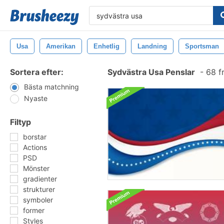
Usa
Amerikan
Enhetlig
Landning
Sportsman
Sortera efter:
Sydvästra Usa Penslar
-
68 f
Bästa matchning
Nyaste
Filtyp
borstar
Actions
PSD
Mönster
gradienter
strukturer
symboler
former
Styles