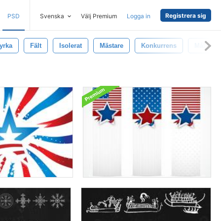
Registrera sig
PSD
Svenska
Välj Premium
Logga in
yrka
Fält
Isolerat
Mästare
Konkurrens
Mål