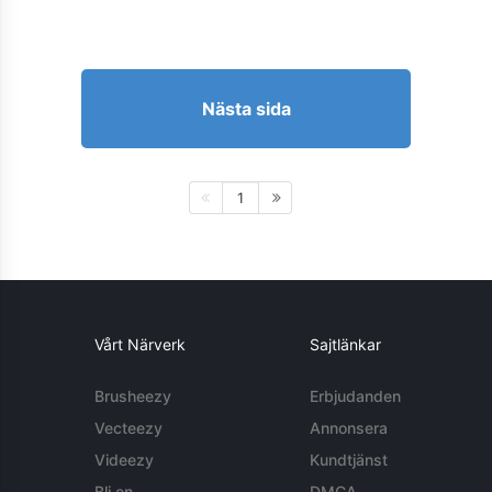
Nästa sida
1
Vårt Närverk
Sajtlänkar
Brusheezy
Erbjudanden
Vecteezy
Annonsera
Videezy
Kundtjänst
Bli en
DMCA