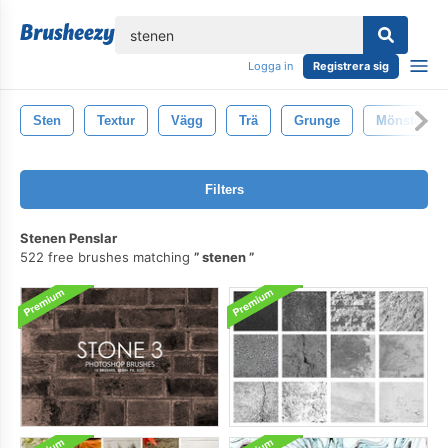
lose
Logga in
Registrera sig
Sten
Textur
Vägg
Trä
Grunge
Mönster
Filters
Stenen Penslar
522 free brushes matching
stenen