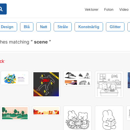
Vektorer
Foton
Video
Design
Blå
Natt
Stråle
Konstnärlig
Glitter
shes matching
scene