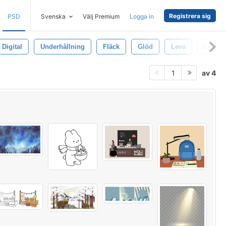
Registrera sig
PSD
Svenska
Välj Premium
Logga in
Digital
Underhållning
Fläck
Glöd
Leva
Ljus
av 4
1