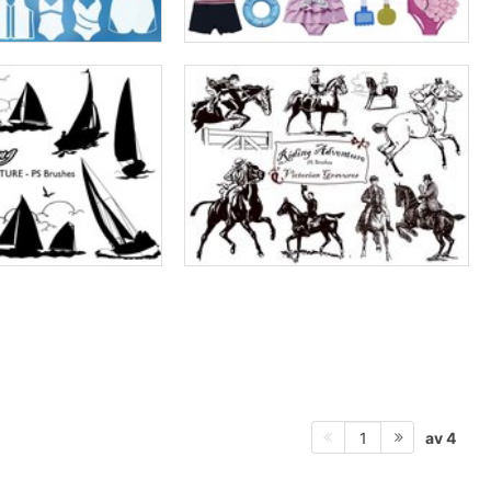
av 4
1