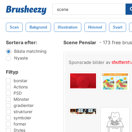
Scen
Bakgrund
Illustration
Himmel
Svart
Sortera efter:
Scene Penslar
-
173 free bru
Bästa matchning
Nyaste
Sponsrade bilder av
Filtyp
borstar
Actions
PSD
Mönster
gradienter
strukturer
symboler
former
Styles