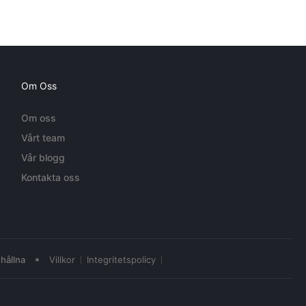
Om Oss
Om oss
Vårt team
Vår blogg
Kontakta oss
•
hållna
Villkor
Integritetspolicy