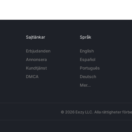
Sajtlänkar
Språk
Erbjudanden
English
Annonsera
Español
Kundtjänst
Português
DMCA
Deutsch
Mer...
© 2026 Eezy LLC. Alla rättigheter förbe