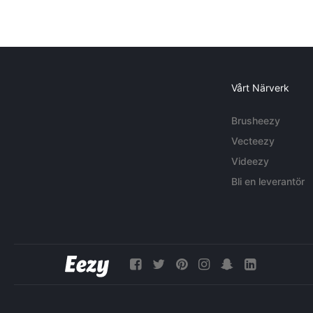
Vårt Närverk
Brusheezy
Vecteezy
Videezy
Bli en leverantör