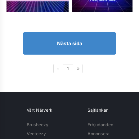
Nästa sida
1
Vårt Närverk
Sajtlänkar
Brusheezy
Erbjudanden
Vecteezy
Annonsera