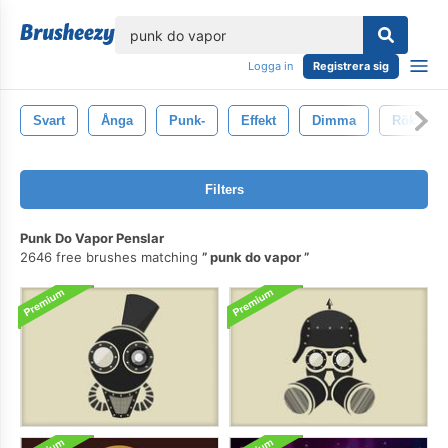
lose
Logga in
Registrera sig
Svart
Ånga
Punk-
Effekt
Dimma
Rök
Filters
Punk Do Vapor Penslar
2646 free brushes matching
punk do vapor