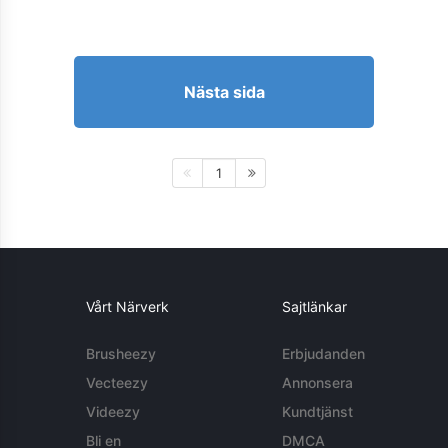
Nästa sida
1
Vårt Närverk
Sajtlänkar
Brusheezy
Erbjudanden
Vecteezy
Annonsera
Videezy
Kundtjänst
Bli en
DMCA