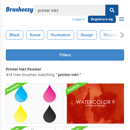
lose
Logga in
Registrera sig
Bläck
Konst
Illustration
Design
Ritning
A
Filters
Printer Inkt Penslar
414 free brushes matching
printer inkt