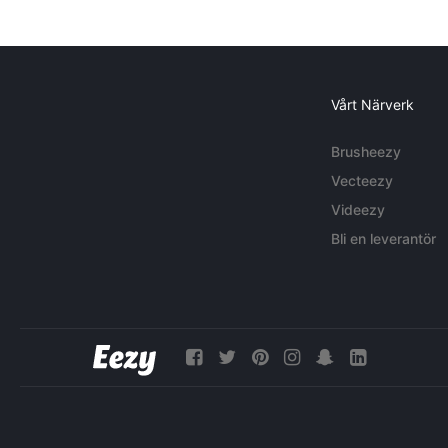
Vårt Närverk
Brusheezy
Vecteezy
Videezy
Bli en leverantör