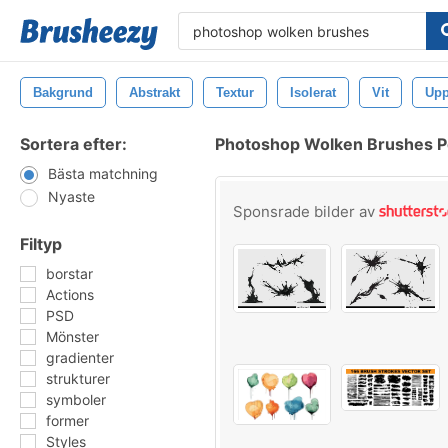
Bakgrund
Abstrakt
Textur
Isolerat
Vit
Up
Sortera efter:
Photoshop Wolken Brushes P
Bästa matchning
Nyaste
Sponsrade bilder av
Filtyp
borstar
Actions
PSD
Mönster
gradienter
strukturer
symboler
former
Styles