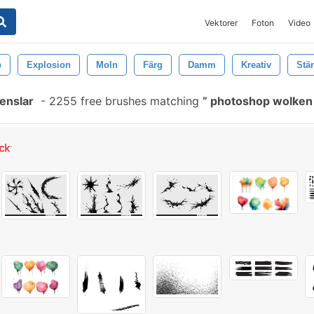
Vektorer
Foton
Video
p
Explosion
Moln
Färg
Damm
Kreativ
Stä
enslar
-
2255 free brushes matching
photoshop wolken