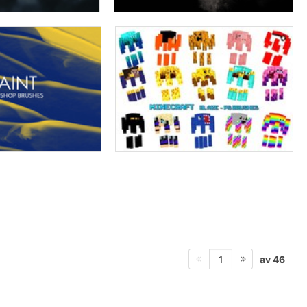
av 46
1