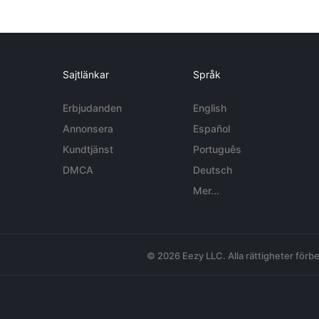
Sajtlänkar
Språk
Erbjudanden
English
Annonsera
Español
Kundtjänst
Português
DMCA
Deutsch
Mer...
© 2026 Eezy LLC. Alla rättigheter förbe