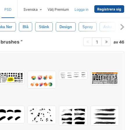
Registrera sig
PSD
Svenska
Välj Premium
Logga in
nka Ner
Blå
Stänk
Design
Spray
Aska
Bris
 brushes
av 46
1