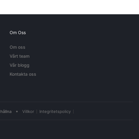
Om Oss
Om oss
Vårt team
Vår blogg
Kontakta oss
•
hållna
Villkor
Integritetspolicy