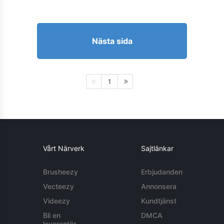
Nästa sida
1
Vårt Närverk
Sajtlänkar
Brusheezy
Erbjudanden
Vecteezy
Annonsera
Videezy
Kundtjänst
Bli en
DMCA
leverantör