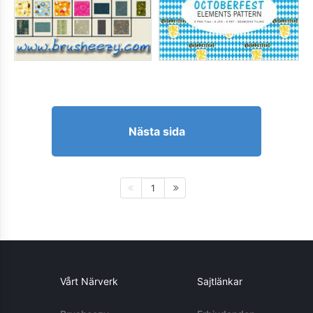
Nästa sida
1
Vårt Närverk
Sajtlänkar