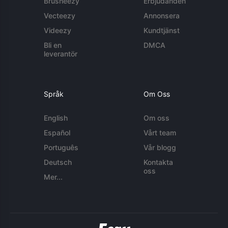
Brusheezy
Erbjudanden
Vecteezy
Annonsera
Videezy
Kundtjänst
Bli en
DMCA
leverantör
Språk
Om Oss
English
Om oss
Español
Vårt team
Português
Vår blogg
Deutsch
Kontakta
oss
Mer...