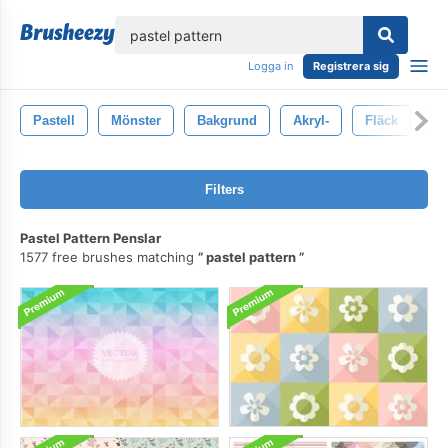
lose
Logga in
Registrera sig
Pastell
Mönster
Bakgrund
Akryl-
Fläck
M
Filters
Pastel Pattern Penslar
1577 free brushes matching
pastel pattern