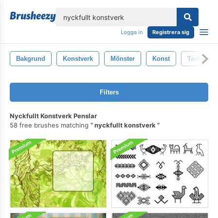
lose
Logga in
Registrera sig
Bakgrund
Konstverk
Mönster
Konst
Textur
Filters
Nyckfullt Konstverk Penslar
58 free brushes matching
nyckfullt konstverk