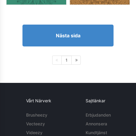
Nästa sida
1
Vårt Närverk
Sajtlänkar
Brusheezy
Erbjudanden
Vecteezy
Annonsera
Videezy
Kundtjänst