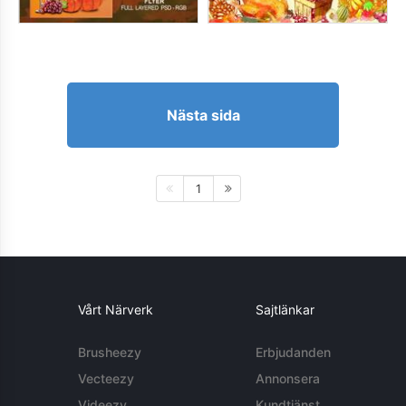
Nästa sida
1
Vårt Närverk
Sajtlänkar
Brusheezy
Erbjudanden
Vecteezy
Annonsera
Videezy
Kundtjänst