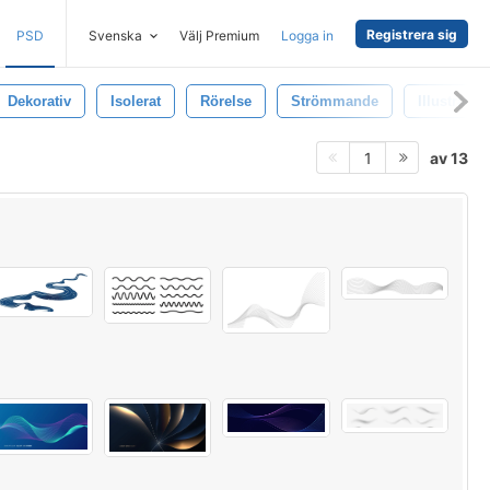
Registrera sig
PSD
Svenska
Välj Premium
Logga in
Dekorativ
Isolerat
Rörelse
Strömmande
Illustratio
av 13
1