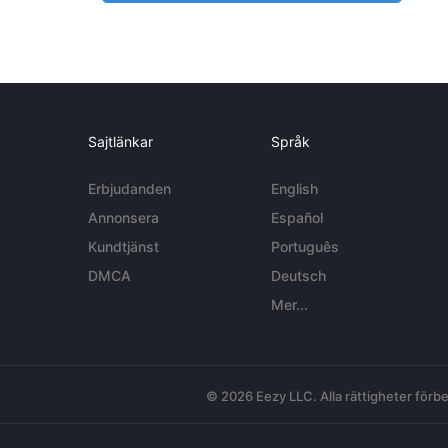
Sajtlänkar
Språk
Erbjudanden
English
Annonsera
Español
Kundtjänst
Português
DMCA
Deutsch
Mer...
© 2026 Eezy LLC. Alla rättigheter förbe