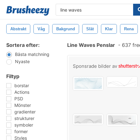
Abstrakt
Våg
Bakgrund
Slät
Klar
Rena
Sortera efter:
Line Waves Penslar
-
637 fre
Bästa matchning
Nyaste
Sponsrade bilder av
Filtyp
borstar
Actions
PSD
Mönster
gradienter
strukturer
symboler
former
Styles