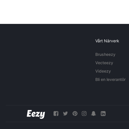
Vårt Närverk
Brusheezy
Vecteezy
Videezy
Bli en leverantör