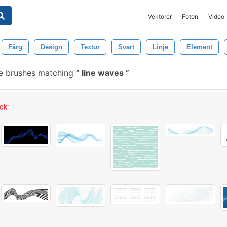
Vektorer
Foton
Video
Färg
Design
Textur
Svart
Linje
Element
e brushes matching
line waves