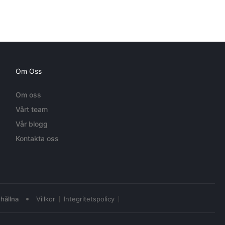
Om Oss
Om oss
Vårt team
Vår blogg
Kontakta oss
•
hållna
Villkor
Integritetspolicy