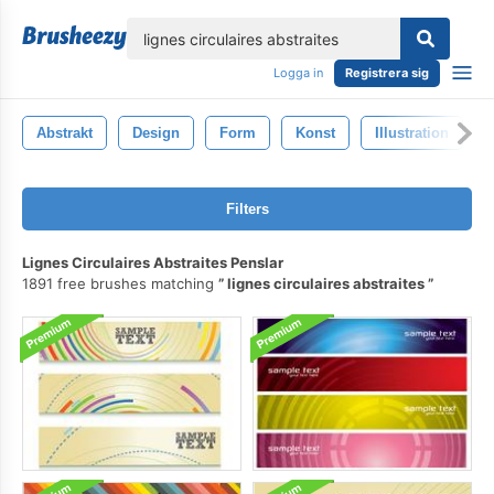
lose
Logga in
Registrera sig
Abstrakt
Design
Form
Konst
Illustration
Filters
Lignes Circulaires Abstraites Penslar
1891 free brushes matching
lignes circulaires abstraites