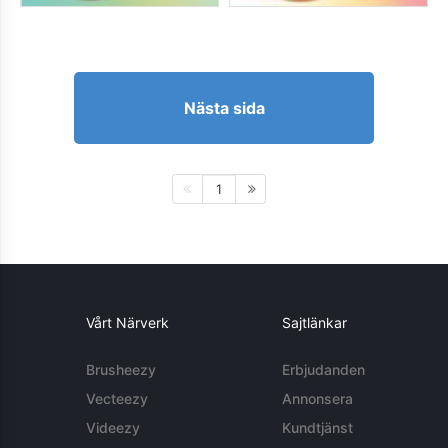
Nästa sida
1
Vårt Närverk
Sajtlänkar
Brusheezy
Erbjudanden
Vecteezy
Annonsera
Videezy
Kundtjänst