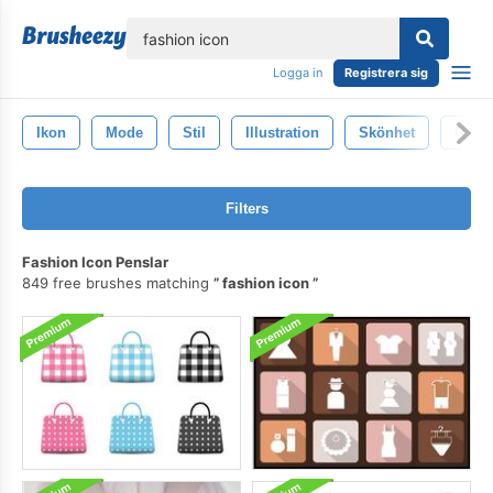
lose
Logga in
Registrera sig
Ikon
Mode
Stil
Illustration
Skönhet
Glam
Filters
Fashion Icon Penslar
849 free brushes matching
fashion icon