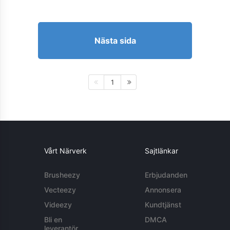
Nästa sida
1
Vårt Närverk
Sajtlänkar
Brusheezy
Erbjudanden
Vecteezy
Annonsera
Videezy
Kundtjänst
Bli en
DMCA
leverantör