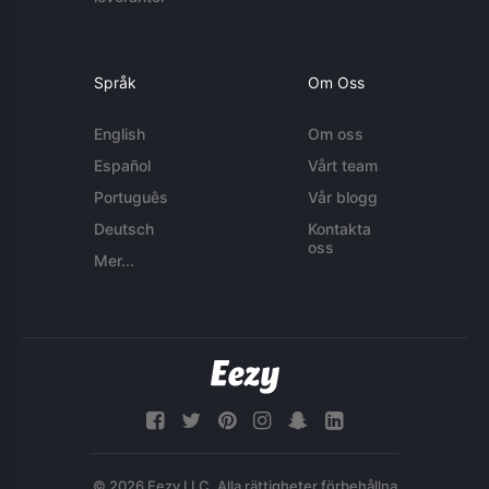
Språk
Om Oss
English
Om oss
Español
Vårt team
Português
Vår blogg
Deutsch
Kontakta
oss
Mer...
© 2026 Eezy LLC. Alla rättigheter förbehållna