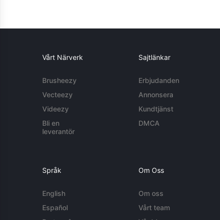
Vårt Närverk
Sajtlänkar
Brusheezy
Erbjudanden
Vecteezy
Annonsera
Videezy
Kundtjänst
Bli en
DMCA
leverantör
Språk
Om Oss
English
Om oss
Español
Vårt team