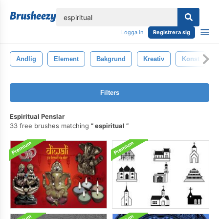
lose
Logga in
Registrera sig
Andlig
Element
Bakgrund
Kreativ
Konst
Filters
Espiritual Penslar
33 free brushes matching
espiritual