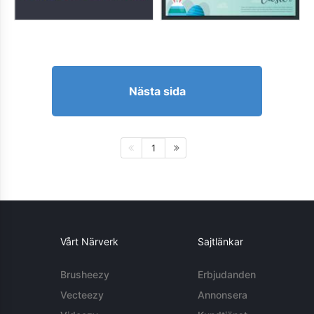
Nästa sida
1
Vårt Närverk
Sajtlänkar
Brusheezy
Erbjudanden
Vecteezy
Annonsera