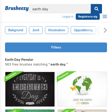
lose
Logga in
Registrera sig
Bakgrund
Jord
Illustration
Uppsättning
Himme
Filters
Earth Day Penslar
563 free brushes matching
earth day