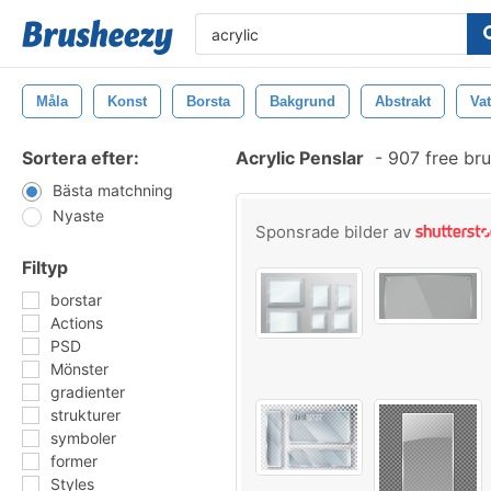
Måla
Konst
Borsta
Bakgrund
Abstrakt
Vat
Sortera efter:
Acrylic Penslar
-
907 free br
Bästa matchning
Nyaste
Sponsrade bilder av
Filtyp
borstar
Actions
PSD
Mönster
gradienter
strukturer
symboler
former
Styles