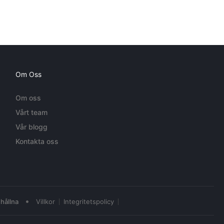
Om Oss
Om oss
Vårt team
Vår blogg
Kontakta oss
•
hållna
Villkor
Integritetspolicy