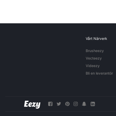
Vårt Närverk
Brusheezy
Vecteezy
Videezy
Bli en leverantör