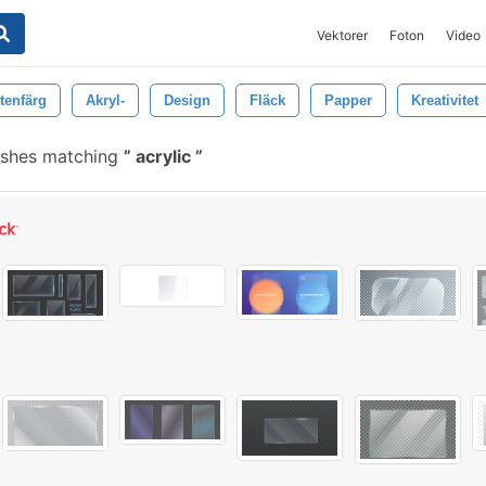
Vektorer
Foton
Video
tenfärg
Akryl-
Design
Fläck
Papper
Kreativitet
ushes matching
acrylic