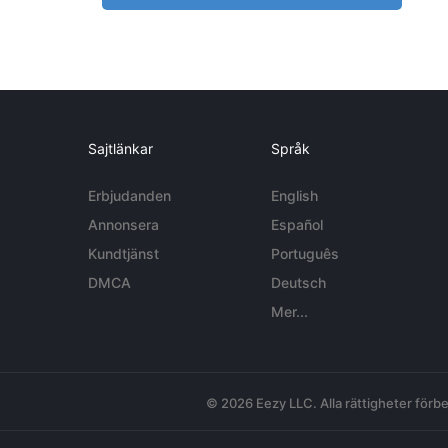
Sajtlänkar
Språk
Erbjudanden
English
Annonsera
Español
Kundtjänst
Português
DMCA
Deutsch
Mer...
© 2026 Eezy LLC. Alla rättigheter förbe