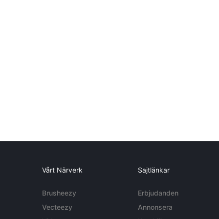
Vårt Närverk
Sajtlänkar
Brusheezy
Erbjudanden
Vecteezy
Annonsera