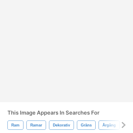
This Image Appears In Searches For
Ram
Ramar
Dekorativ
Gräns
Årgång
Hö