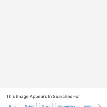
This Image Appears In Searches For
Grov
Metall
Plast
Geometrisk
Artifical
Te