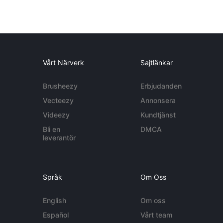
Vårt Närverk
Sajtlänkar
Brusheezy
Erbjudanden
Vecteezy
Annonsera
Videezy
Kundtjänst
Bli en
DMCA
leverantör
Språk
Om Oss
English
Om oss
Español
Vårt team