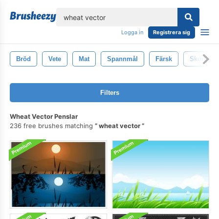
lose
Logga in
Registrera sig
Bröd
Vete
Mat
Spannmål
Färsk
Skorpa
Filters
Wheat Vector Penslar
236 free brushes matching
wheat vector