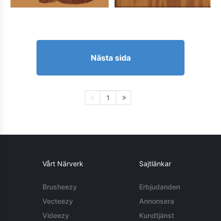
Nästa sida
1
Vårt Närverk
Sajtlänkar
Brusheezy
Erbjudanden
Vecteezy
Annonsera
Videezy
Kundtjänst