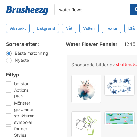
Abstrakt
Bakgrund
Våt
Vatten
Textur
Blå
Sortera efter:
Water Flower Penslar
-
1245 
Bästa matchning
Nyaste
Sponsrade bilder av
Filtyp
borstar
Actions
PSD
Mönster
gradienter
strukturer
symboler
former
Styles