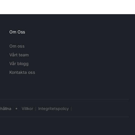
Om Oss
Om oss
Vårt team
Vår blogg
Kontakta oss
•
hållna
Villkor
Integritetspolicy