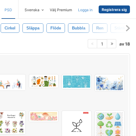
Registrera sig
PSD
Svenska
Välj Premium
Logga in
Cirkel
Släppa
Flöde
Bubbla
Ren
Stänk
av 18
1