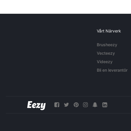
Vårt Närverk
Brusheezy
Vecteezy
Videezy
Bli en leverantör