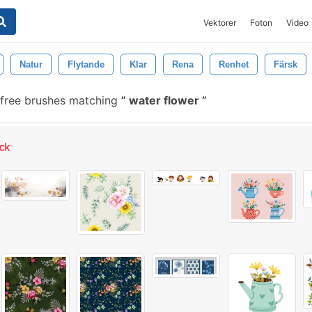
Vektorer
Foton
Video
Natur
Flytande
Klar
Rena
Renhet
Färsk
free brushes matching
water flower