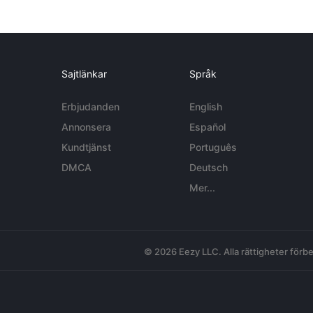
Sajtlänkar
Språk
Erbjudanden
English
Annonsera
Español
Kundtjänst
Português
DMCA
Deutsch
Mer...
© 2026 Eezy LLC. Alla rättigheter förbe