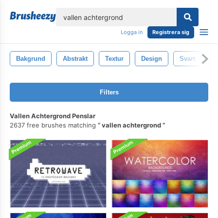
lose
Logga in
Registrera sig
Bakgrund
Abstrakt
Textur
Design
Svart
F
Filters
Vallen Achtergrond Penslar
2637 free brushes matching
vallen achtergrond