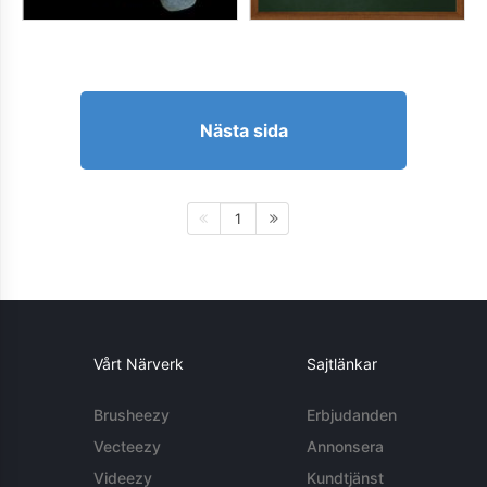
Nästa sida
1
Vårt Närverk
Sajtlänkar
Brusheezy
Erbjudanden
Vecteezy
Annonsera
Videezy
Kundtjänst