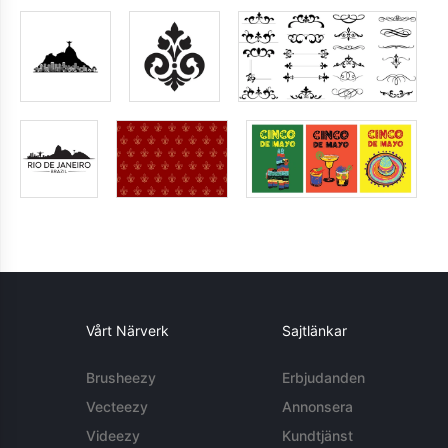
Vårt Närverk
Sajtlänkar
Brusheezy
Erbjudanden
Vecteezy
Annonsera
Videezy
Kundtjänst