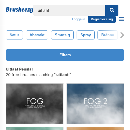
lose
Logga in
Registrera sig
Natur
Abstrakt
Smutsig
Spray
Bränna
Rö
Filters
Uitlaat Penslar
20 free brushes matching
uitlaat