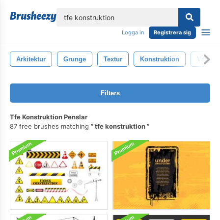
lose
Logga in
Registrera sig
Arkitektur
Grunge
Textur
Konstruktion
Vägg
Filters
Tfe Konstruktion Penslar
87 free brushes matching
tfe konstruktion