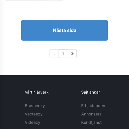
Nästa sida
1
Vårt Närverk
Sajtlänkar
Brusheezy
Erbjudanden
Vecteezy
Annonsera
Videezy
Kundtjänst