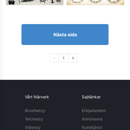
Nästa sida
1
Vårt Närverk
Sajtlänkar
Brusheezy
Erbjudanden
Vecteezy
Annonsera
Videezy
Kundtjänst