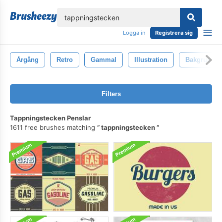
lose
Logga in
Registrera sig
Årgång
Retro
Gammal
Illustration
Bakgrund
Filters
Tappningstecken Penslar
1611 free brushes matching
tappningstecken