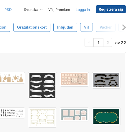
Registrera sig
PSD
Svenska
Välj Premium
Logga in
tion
Gratulationskort
Inbjudan
Vit
Vacker
Märk
av 22
1