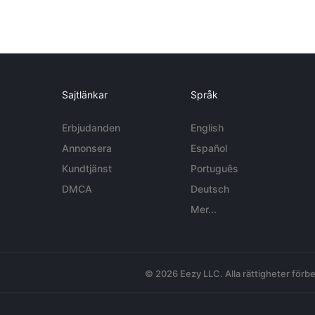
Sajtlänkar
Språk
Erbjudanden
English
Annonsera
Español
Kundtjänst
Português
DMCA
Deutsch
Mer...
© 2026 Eezy LLC. Alla rättigheter förbe