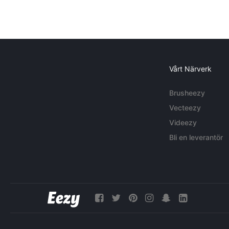
Vårt Närverk
Brusheezy
Vecteezy
Videezy
Bli en leverantör