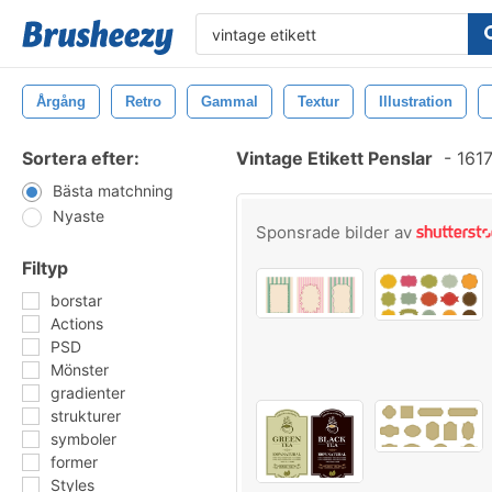
Årgång
Retro
Gammal
Textur
Illustration
Sortera efter:
Vintage Etikett Penslar
-
1617
Bästa matchning
Nyaste
Sponsrade bilder av
Filtyp
borstar
Actions
PSD
Mönster
gradienter
strukturer
symboler
former
Styles