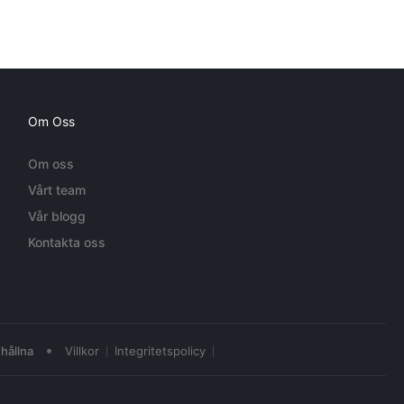
Om Oss
Om oss
Vårt team
Vår blogg
Kontakta oss
•
hållna
Villkor
Integritetspolicy