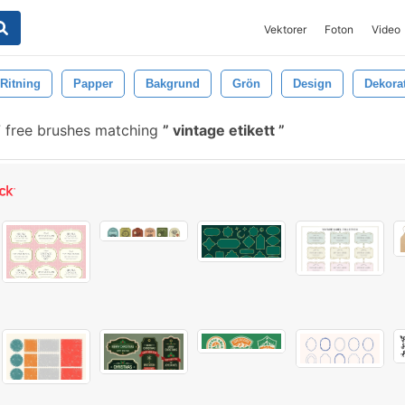
Vektorer
Foton
Video
Ritning
Papper
Bakgrund
Grön
Design
Dekora
 free brushes matching
vintage etikett