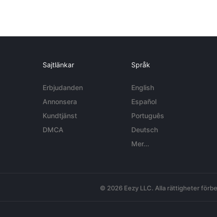
Sajtlänkar
Språk
Erbjudanden
English
Annonsera
Español
Kundtjänst
Português
DMCA
Deutsch
Mer...
© 2026 Eezy LLC. Alla rättigheter förbe