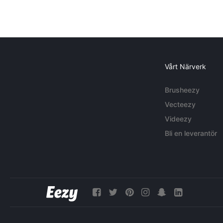
Vårt Närverk
Brusheezy
Vecteezy
Videezy
Bli en leverantör