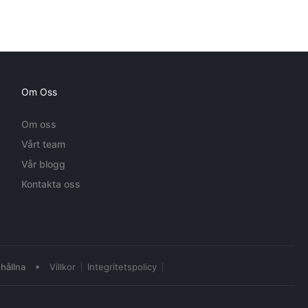
Om Oss
Om oss
Vårt team
Vår blogg
Kontakta oss
•
hållna
Villkor
Integritetspolicy