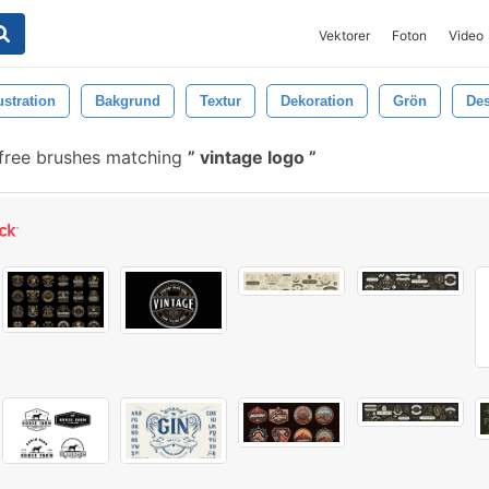
Vektorer
Foton
Video
lustration
Bakgrund
Textur
Dekoration
Grön
De
free brushes matching
vintage logo