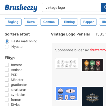
Årgång
Retro
Gammal
Ritning
Papper
Il
Sortera efter:
Vintage Logo Penslar
-
1383 
Bästa matchning
Nyaste
Sponsrade bilder av
Filtyp
borstar
Actions
PSD
Mönster
gradienter
strukturer
symboler
former
Styles