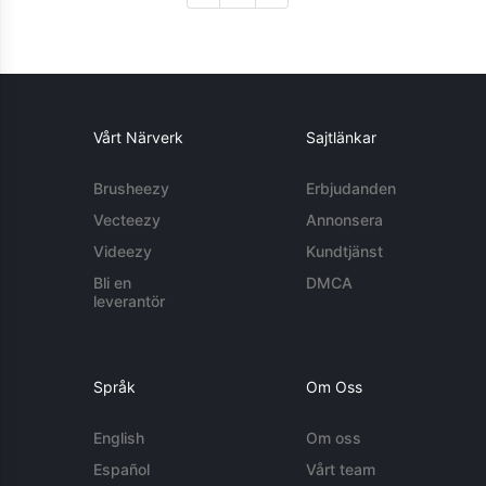
Vårt Närverk
Sajtlänkar
Brusheezy
Erbjudanden
Vecteezy
Annonsera
Videezy
Kundtjänst
Bli en
DMCA
leverantör
Språk
Om Oss
English
Om oss
Español
Vårt team