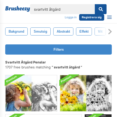
lose
Logga in
Registrera sig
Bakgrund
Smutsig
Abstrakt
Effekt
Vit
Ha
Filters
Svartvitt Åtgärd Penslar
1707 free brushes matching
svartvitt åtgärd