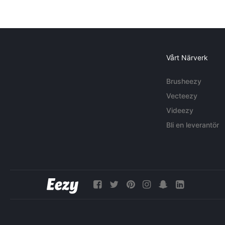
Vårt Närverk
Brusheezy
Vecteezy
Videezy
Bli en leverantör