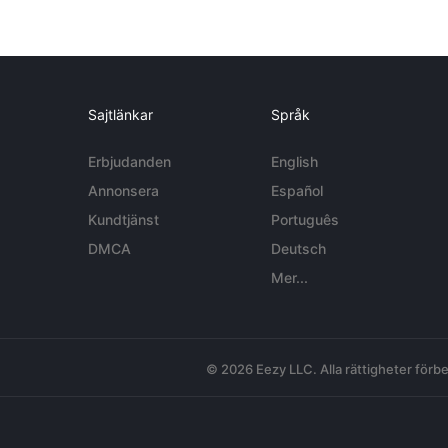
Sajtlänkar
Språk
Erbjudanden
English
Annonsera
Español
Kundtjänst
Português
DMCA
Deutsch
Mer...
© 2026 Eezy LLC. Alla rättigheter förbe