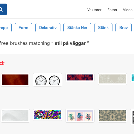
Vektorer
Foton
Video
repp
Form
Dekorativ
Stänka Ner
Stänk
Brev
free brushes matching
stil på väggar