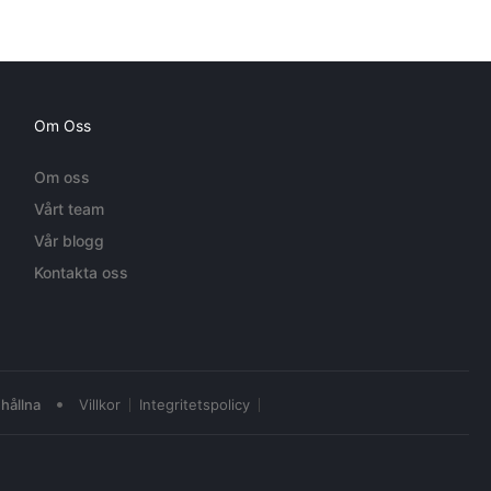
Om Oss
Om oss
Vårt team
Vår blogg
Kontakta oss
•
hållna
Villkor
Integritetspolicy