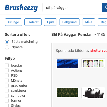
Grunge
Isolerat
Ljud
Bakgrund
Måla
Beg
Sortera efter:
Stil På Väggar Penslar
-
1185 
Bästa matchning
Nyaste
Sponsrade bilder av
Filtyp
borstar
Actions
PSD
Mönster
gradienter
strukturer
symboler
former
Styles