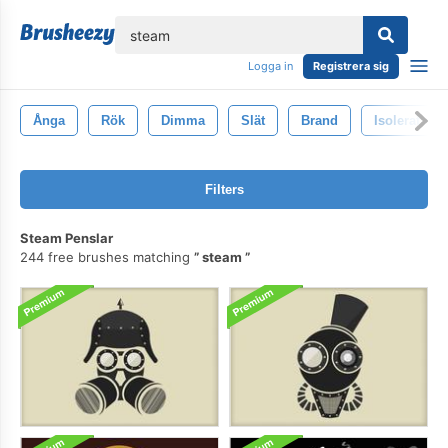
lose
Logga in
Registrera sig
Ånga
Rök
Dimma
Slät
Brand
Isolerat
Filters
Steam Penslar
244 free brushes matching
steam