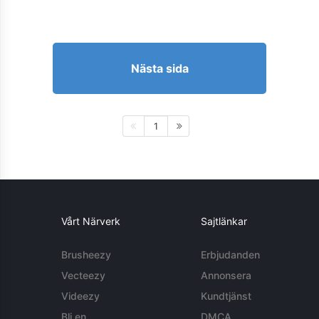
Nästa sida
1
Vårt Närverk
Sajtlänkar
Brusheezy
Erbjudanden
Vecteezy
Annonsera
Videezy
Kundtjänst
Bli en
DMCA