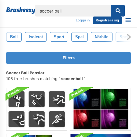
lose
Logga in
Registrera sig
Boll
Isolerat
Sport
Spel
Närbild
Spelare
Filters
Soccer Ball Penslar
106 free brushes matching
soccer ball