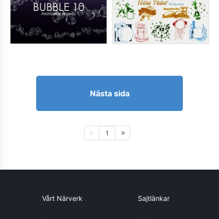
Nästa sida
1
Vårt Närverk
Sajtlänkar