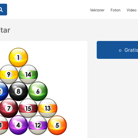
Vektorer
Foton
Video
star
Grati