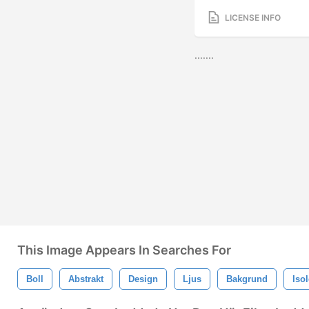
LICENSE INFO
.......
This Image Appears In Searches For
Boll
Abstrakt
Design
Ljus
Bakgrund
Isol