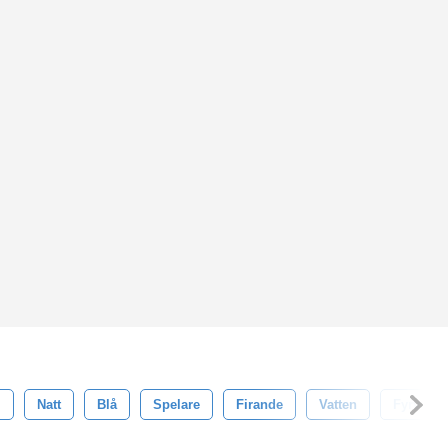
l
Natt
Blå
Spelare
Firande
Vatten
Fyrverke