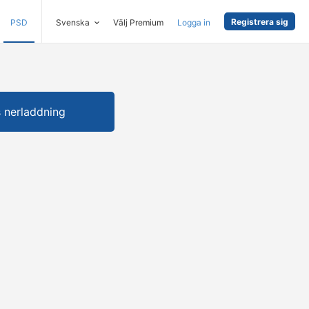
Registrera sig
PSD
Svenska
Välj Premium
Logga in
s nerladdning