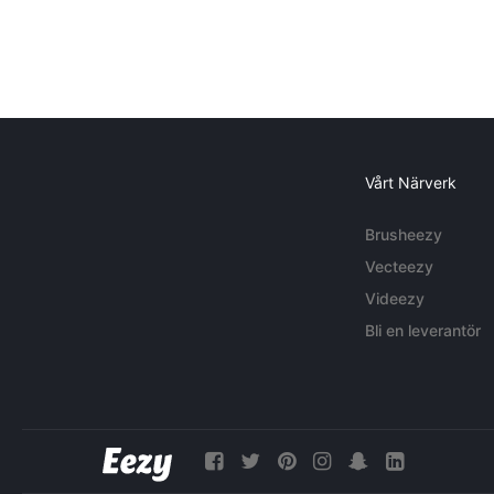
Vårt Närverk
Brusheezy
Vecteezy
Videezy
Bli en leverantör