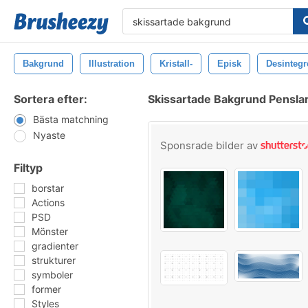
Bakgrund
Illustration
Kristall-
Episk
Desintegr
Sortera efter:
Skissartade Bakgrund Pensla
Bästa matchning
Nyaste
Sponsrade bilder av
Filtyp
borstar
Actions
PSD
Mönster
gradienter
strukturer
symboler
former
Styles