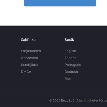
Sajtlänkar
Språk
Erbjudanden
English
Annonsera
Español
Kundtjänst
Português
DMCA
Deutsch
Mer...
© 2026 Eezy LLC. Alla rättigheter förbe