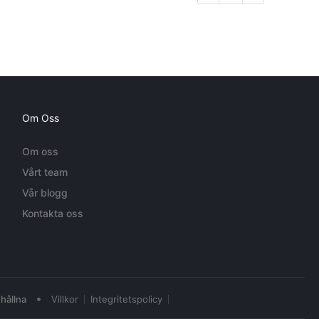
Om Oss
Om oss
Vårt team
Vår blogg
Kontakta oss
•
hållna
Villkor
Integritetspolicy