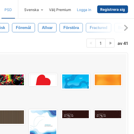
Registrera sig
PSD
Svenska
Välj Premium
Logga in
isk
Föremål
Allvar
Förstöra
Fractured
Begrepp
av 41
1