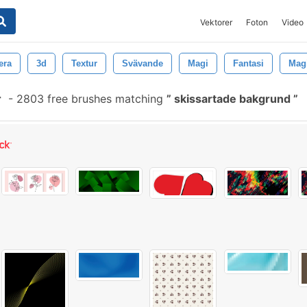
Vektorer
Foton
Video
era
3d
Textur
Svävande
Magi
Fantasi
Mag
r
-
2803 free brushes matching
skissartade bakgrund