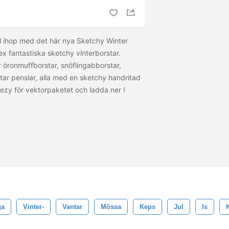
Fyll ihop med det här nya Sketchy Winter
ex fantastiska sketchy vinterborstar.
är öronmuffborstar, snöflingabborstar,
tar penslar, alla med en sketchy handritad
cteezy för vektorpaketet och ladda ner
!
ga
Vinter-
Vantar
Mössa
Keps
Jul
Is
K