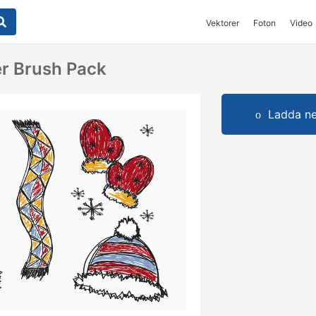
Vektorer
Foton
Video
r Brush Pack
Ladda ner