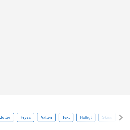
lotter
Frysa
Vatten
Text
Häftigt
Skiss
Säs