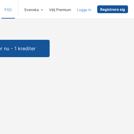
Registrera sig
PSD
Svenska
Välj Premium
Logga in
 nu - 1 krediter