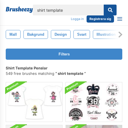
lose
Logga in
Registrera sig
Mall
Bakgrund
Design
Svart
Illustration
N
Filters
Shirt Template Penslar
549 free brushes matching
shirt template