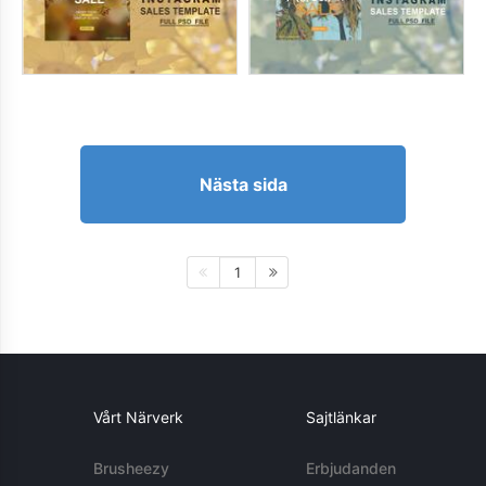
Nästa sida
1
Vårt Närverk
Sajtlänkar
Brusheezy
Erbjudanden