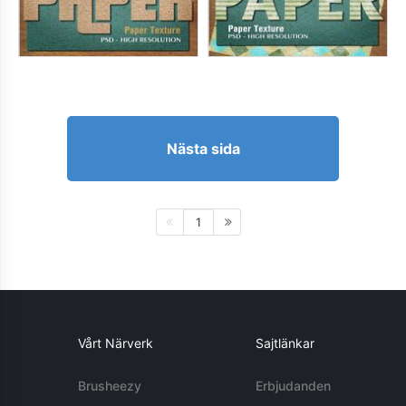
Nästa sida
1
Vårt Närverk
Sajtlänkar
Brusheezy
Erbjudanden