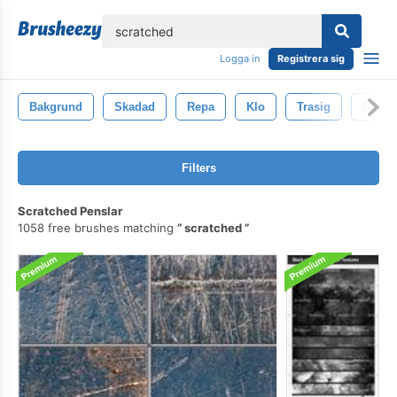
lose
Logga in
Registrera sig
Bakgrund
Skadad
Repa
Klo
Trasig
Djur-
Filters
Scratched Penslar
1058 free brushes matching
scratched