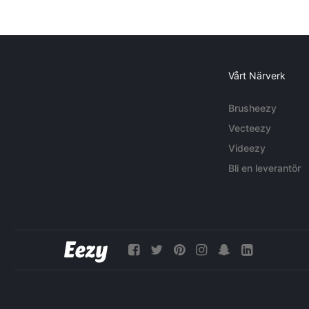
Vårt Närverk
Brusheezy
Vecteezy
Videezy
Bli en leverantör