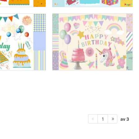
av 3
1