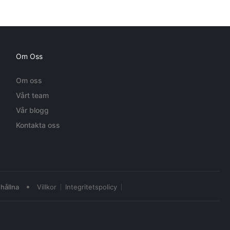
Om Oss
Om oss
Vårt team
Vår blogg
Kontakta oss
•
hållna
Villkor
Integritetspolicy