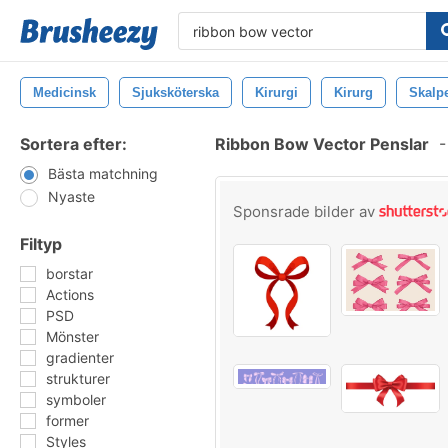
Medicinsk
Sjuksköterska
Kirurgi
Kirurg
Skalpe
Sortera efter:
Ribbon Bow Vector Penslar
-
Bästa matchning
Nyaste
Sponsrade bilder av
Filtyp
borstar
Actions
PSD
Mönster
gradienter
strukturer
symboler
former
Styles