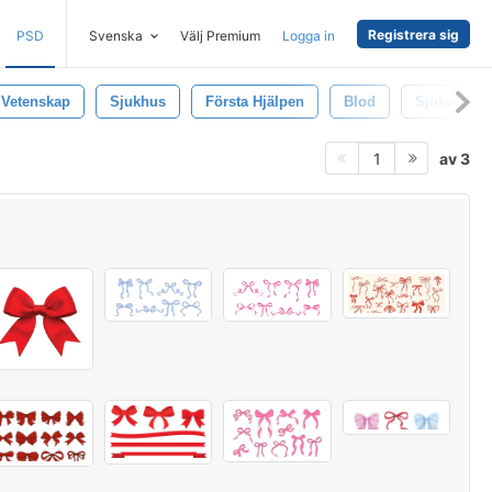
Registrera sig
PSD
Svenska
Välj Premium
Logga in
Vetenskap
Sjukhus
Första Hjälpen
Blod
Sjukvård
av 3
1