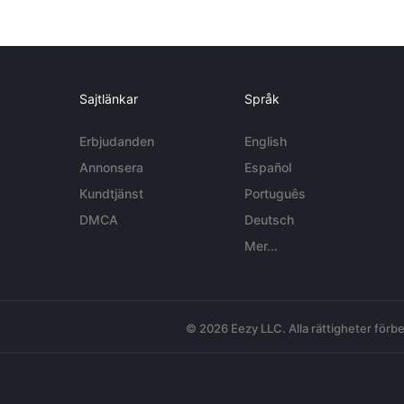
Sajtlänkar
Språk
Erbjudanden
English
Annonsera
Español
Kundtjänst
Português
DMCA
Deutsch
Mer...
© 2026 Eezy LLC. Alla rättigheter förbe