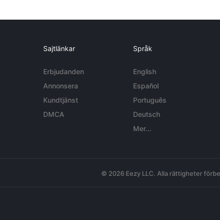
Sajtlänkar
Språk
Erbjudanden
English
Annonsera
Español
Kundtjänst
Português
DMCA
Deutsch
Mer...
© 2026 Eezy LLC. Alla rättigheter förbe