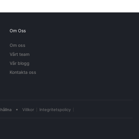
Om Oss
Om oss
Vårt team
Vår blogg
Kontakta oss
•
hållna
Villkor
Integritetspolicy