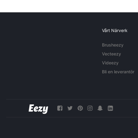
Vårt Närverk
Brusheezy
Vecteezy
Videezy
Bli en leverantör