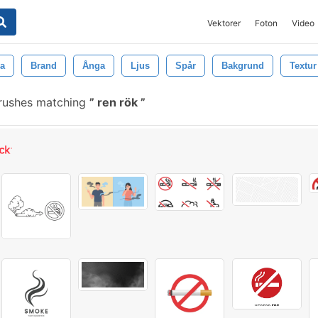
Vektorer
Foton
Video
a
Brand
Ånga
Ljus
Spår
Bakgrund
Textur
rushes matching
ren rök