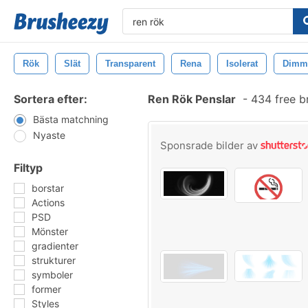
Rök
Slät
Transparent
Rena
Isolerat
Dimm
Sortera efter:
Ren Rök Penslar
-
434 free b
Bästa matchning
Nyaste
Sponsrade bilder av
Filtyp
borstar
Actions
PSD
Mönster
gradienter
strukturer
symboler
former
Styles