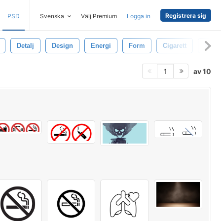
Registrera sig
PSD
Svenska
Välj Premium
Logga in
Detalj
Design
Energi
Form
Cigarett
Moln
av 10
1