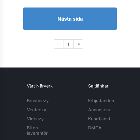
Nästa sida
1
Vårt Närverk
Sajtlänkar
Brusheezy
Erbjudanden
Vecteezy
Annonsera
Videezy
Kundtjänst
Bli en
DMCA
leverantör