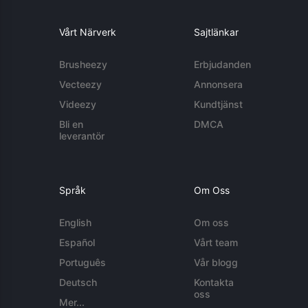
Vårt Närverk
Sajtlänkar
Brusheezy
Erbjudanden
Vecteezy
Annonsera
Videezy
Kundtjänst
Bli en
DMCA
leverantör
Språk
Om Oss
English
Om oss
Español
Vårt team
Português
Vår blogg
Deutsch
Kontakta
oss
Mer...