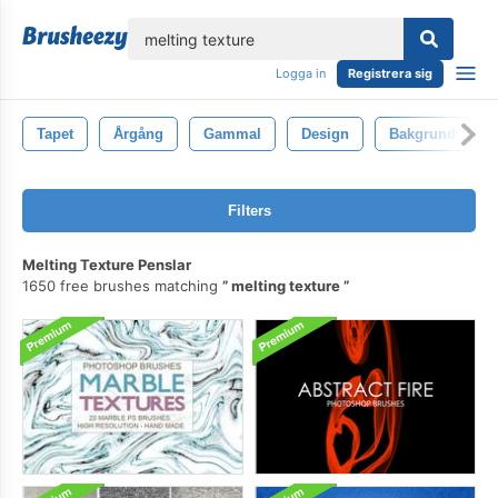
lose
Logga in
Registrera sig
Tapet
Årgång
Gammal
Design
Bakgrund
Filters
Melting Texture Penslar
1650 free brushes matching
melting texture