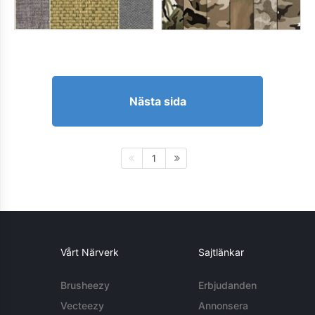
Nästa sida
1
Vårt Närverk
Sajtlänkar
Brusheezy
Erbjudanden
Vecteezy
Annonsera