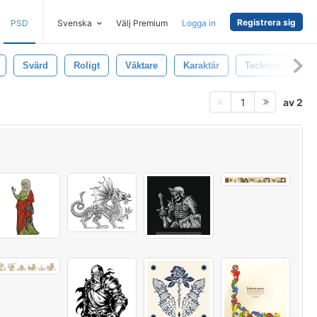
Registrera sig
PSD
Svenska
Välj Premium
Logga in
Svärd
Roligt
Väktare
Karaktär
Tecknad Serie
av 2
1