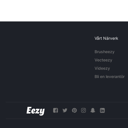
Vårt Närverk
Brusheezy
Vecteezy
Videezy
Bli en leverantör