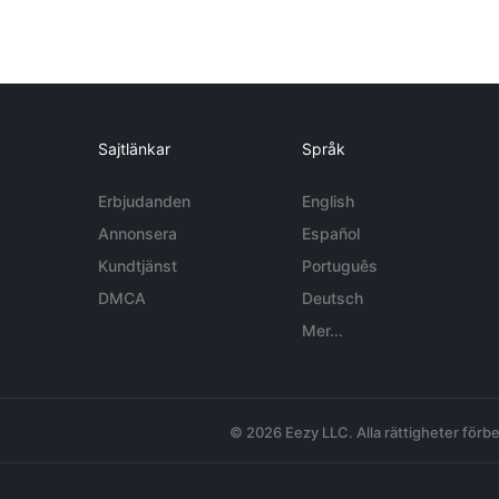
Sajtlänkar
Språk
Erbjudanden
English
Annonsera
Español
Kundtjänst
Português
DMCA
Deutsch
Mer...
© 2026 Eezy LLC. Alla rättigheter förbe