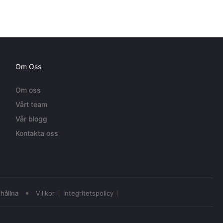
Om Oss
Om oss
Vårt team
Vår blogg
Kontakta oss
•
hållna
Villkor
Integritetspolicy