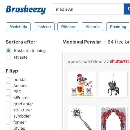
Medeltida
Isolerat
Riddare
Historia
Rustning
Sortera efter:
Medieval Penslar
-
64 free b
Bästa matchning
Nyaste
Sponsrade bilder av
Filtyp
borstar
Actions
PSD
Mönster
gradienter
strukturer
symboler
former
Styles