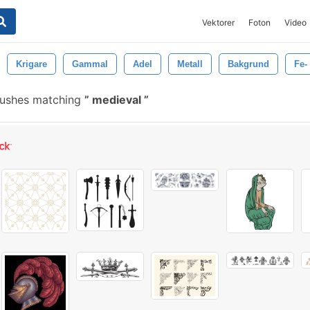
Vektorer
Foton
Video
Krigare
Gammal
Adel
Metall
Bakgrund
Fe-
rushes matching
medieval