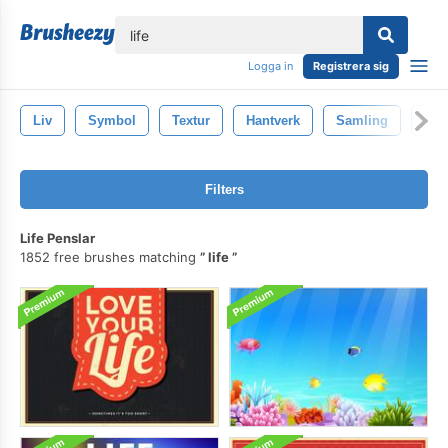
lose
Logga in
Registrera sig
Liv
Symbol
Textur
Hantverk
Samling
Kon
Filters
Life Penslar
1852 free brushes matching
life