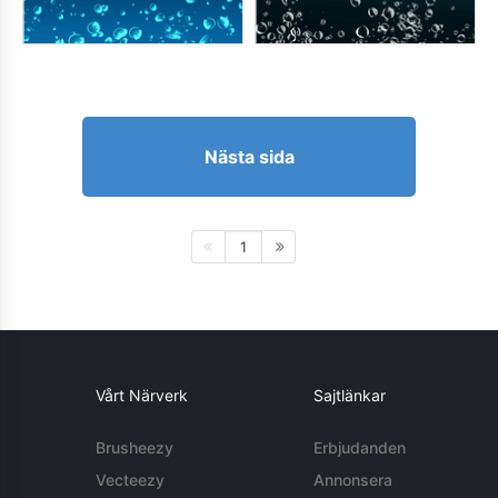
Nästa sida
1
Vårt Närverk
Sajtlänkar
Brusheezy
Erbjudanden
Vecteezy
Annonsera