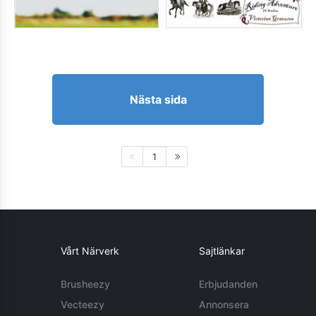
Nästa sida
1
Vårt Närverk
Sajtlänkar
Brusheezy
Erbjudanden
Vecteezy
Annonsera