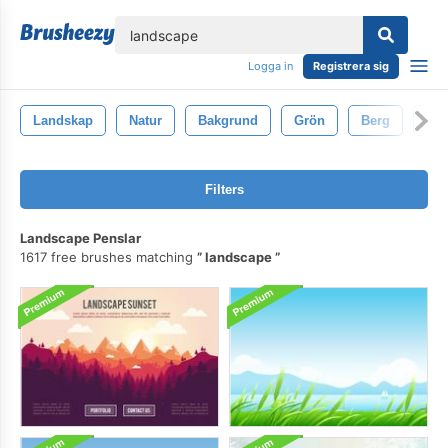
lose
Logga in
Registrera sig
Landskap
Natur
Bakgrund
Grön
Berg
Sk
Filters
Landscape Penslar
1617 free brushes matching
landscape